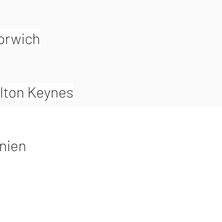
Norwich
lton Keynes
nien