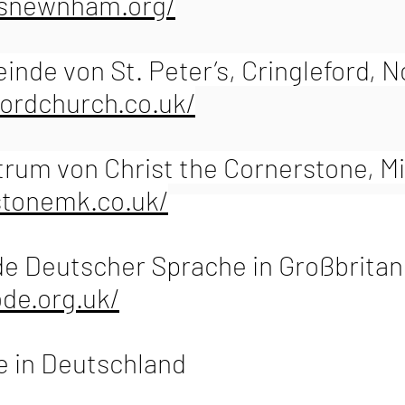
ksnewnham.org/
nde von St. Peter’s, Cringleford, 
fordchurch.co.uk/
um von Christ the Cornerstone, Mi
stonemk.co.uk/
e Deutscher Sprache in Großbritan
de.org.uk/
e in Deutschland