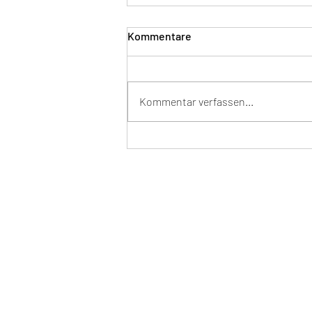
Kommentare
Kommentar verfassen...
Geschafft, unsere Kirche hat
den Silver Award bekommen.