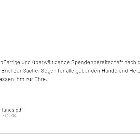
 großartige und überwältigende Spendenbereitschaft nach 
Brief zur Sache. Segen für alle gebenden Hände und Herz
assen ihm zur Ehre.
r funds
.pdf
n • 138KB