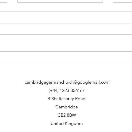
Onli
Gemeindebrief Juni bis
Oktober 2026
cambridgegermanchurch@googlemail.com
(+44) 1223-356167
4 Shaftesbury Road
Cambridge
CB2 8BW
United Kingdom